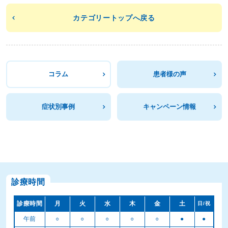
カテゴリートップへ戻る
コラム
患者様の声
症状別事例
キャンペーン情報
診療時間
診療時間
月
火
水
木
金
土
日/祝
午前
○
○
○
○
○
●
●