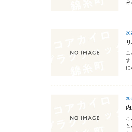
み
20
リ
こ
す
に
20
内
こ
と