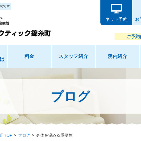
院です
ネット予約
お
ご予約
料金
スタッフ紹介
院内紹介
は
ブログ
 TOP
ブログ
身体を温める重要性