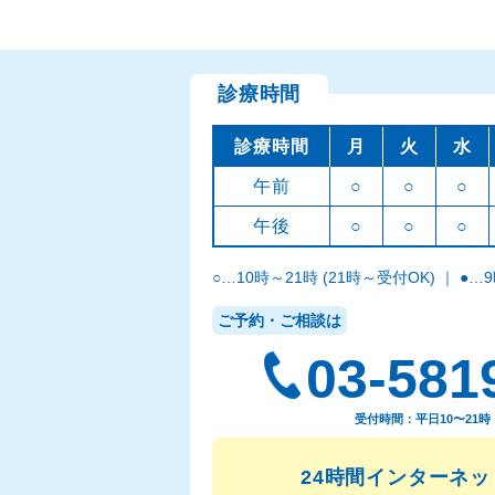
診療時間
診療時間
月
火
水
午前
○
○
○
午後
○
○
○
○…10時～21時 (21時～受付OK)
｜
●…9
ご予約・ご相談は
03-581
受付時間：平日10〜21時 
24時間インターネ