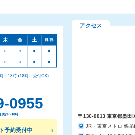
アクセス
木
金
土
日/祝
○
○
●
●
○
○
●
●
時～18時 (18時～受付OK)
9-0955
日祝9〜18時
〒130-0013 東京都墨田
JR・東京メトロ 錦
ット予約受付中