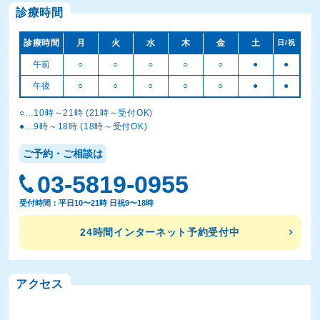
診療時間
診療時間
月
火
水
木
金
土
日/祝
午前
○
○
○
○
○
●
●
午後
○
○
○
○
○
●
●
○…10時～21時 (21時～受付OK)
●…9時～18時 (18時～受付OK)
ご予約・ご相談は
03-5819-0955
受付時間：平日10〜21時 日祝9〜18時
24時間インターネット予約受付中
アクセス