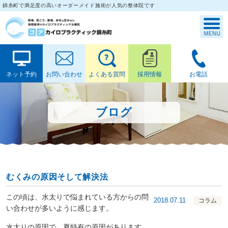
錦糸町で満足度の高いオーダーメイド施術が人気の整体院です
ネット予約
お問い合わせ
よくある質問
採用情報
お電話
ブログ
むくみの原因そして解決法
この頃は、水太りで悩まれている方からの問
2018.07.11
コラム
い合わせが多いように感じます。
水太りの原因で、夏特有の原因があります。