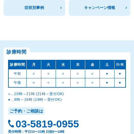
症状別事例
キャンペーン情報
診療時間
診療時間
月
火
水
木
金
土
日/祝
午前
○
○
○
○
○
●
●
午後
○
○
○
○
○
●
●
○…10時～21時 (21時～受付OK)
●…9時～18時 (18時～受付OK)
ご予約・ご相談は
03-5819-0955
受付時間：平日10〜21時 日祝9〜18時