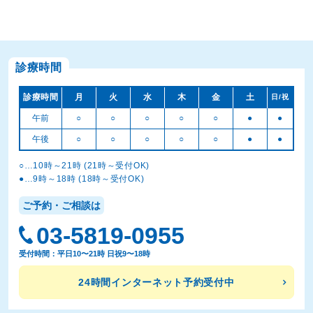
診療時間
診療時間
月
火
水
木
金
土
日/祝
午前
○
○
○
○
○
●
●
午後
○
○
○
○
○
●
●
○…10時～21時 (21時～受付OK)
●…9時～18時 (18時～受付OK)
ご予約・ご相談は
03-5819-0955
受付時間：平日10〜21時 日祝9〜18時
24時間インターネット予約受付中