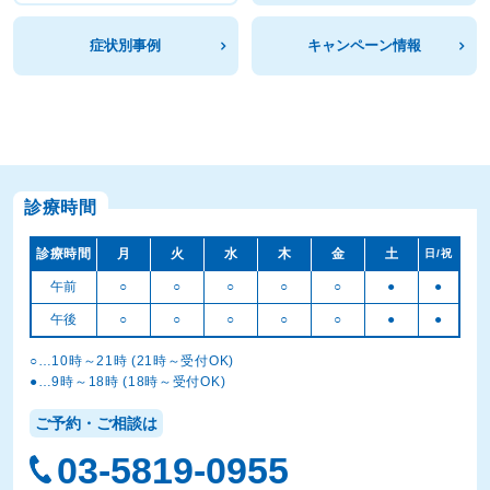
症状別事例
キャンペーン情報
診療時間
診療時間
月
火
水
木
金
土
日/祝
午前
○
○
○
○
○
●
●
午後
○
○
○
○
○
●
●
○…10時～21時 (21時～受付OK)
●…9時～18時 (18時～受付OK)
ご予約・ご相談は
03-5819-0955