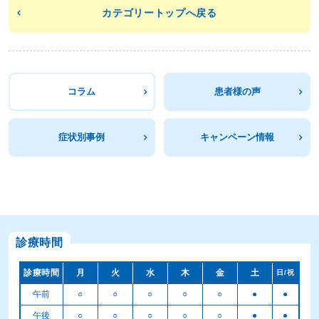
カテゴリートップへ戻る
コラム
患者様の声
症状別事例
キャンペーン情報
診療時間
診療時間
月
火
水
木
金
土
日/祝
午前
○
○
○
○
○
●
●
午後
○
○
○
○
○
●
●